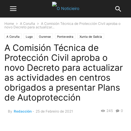
Home
A Coruña
A Comisión Técnica de Protección Civil aproba o
novo Decreto para actualizar...
A Coruña
Lugo
Ourense
Pontevedra
Xunta de Galicia
A Comisión Técnica de
Protección Civil aproba o
novo Decreto para actualizar
as actividades en centros
obrigados a presentar Plans
de Autoprotección
245
0
By
Redacción
-
25 de Febreiro de 2021