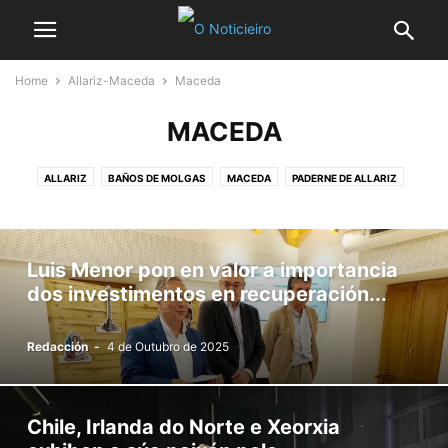
Home
Allariz-Maceda
Maceda
MACEDA
ALLARIZ
BAÑOS DE MOLGAS
MACEDA
PADERNE DE ALLARIZ
XUNQUEIRA DE AMBIA
XUNQUEIRA DE ESPADAÑEDO
Luis Menor pon en valor a importancia
dos investimentos en recuperación...
Redacción
-
4 de Outubro de 2025
Chile, Irlanda do Norte e Xeorxia