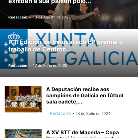
exhiben a súa paixón polo...
Redacción
-
13 de Agosto de 2025
A II Edición de Innovatech FP premia o
traballo de Centros...
Redacción
-
17 de Xuño de 2025
A Deputación recibe aos
campións de Galicia en fútbol
sala cadete,...
Redacción
-
24 de Xuño de 2024
A XV BTT de Maceda – Copa