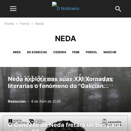
Home
Ferrol
Neda
NEDA
ARES
AS SOMOZAS
CEDEIRA
FENE
FERROL
MOECHE
MUGARDOS
NARÓN
NEDA
SAN SADURNIÑO
VALDOVIÑO
Neda explora nas súas XXI Xornadas
literarias o fenómeno do “Galician...
Redacción
-
8 de Abril de 2026
O Concello de Neda fretará un bus para