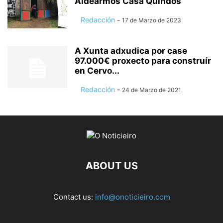
Aldearmos Casa Quindós
Redacción
-
17 de Marzo de 2023
A Xunta adxudica por case
97.000€ proxecto para construír
en Cervo...
Redacción
-
24 de Marzo de 2021
ABOUT US
Contact us:
info@onoticieiro.com