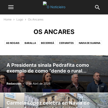
Home
Lugo
Os Ancares
OS ANCARES
AS NOGAIS
BARALLA
BECERREÁ
CERVANTES
NAVIA DE SUARNA
PEDRAFITA DO CEBREIRO
A Presidenta sinala Pedrafita como
exemplo de como “dende o rural...
Redacción
-
3 de Abril de 2026
Carmela López celebra en Navia de