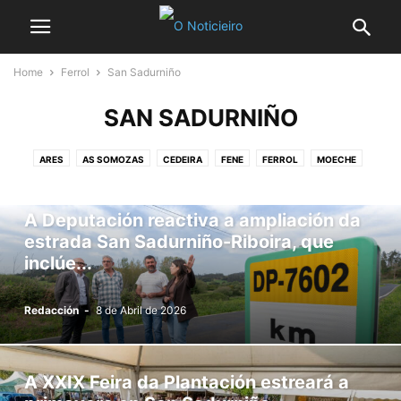
Home
Ferrol
San Sadurniño
SAN SADURNIÑO
ARES
AS SOMOZAS
CEDEIRA
FENE
FERROL
MOECHE
MUGARDOS
NARÓN
NEDA
SAN SADURNIÑO
VALDOVIÑO
A Deputación reactiva a ampliación da
estrada San Sadurniño-Riboira, que
inclúe...
Redacción
-
8 de Abril de 2026
A XXIX Feira da Plantación estreará a