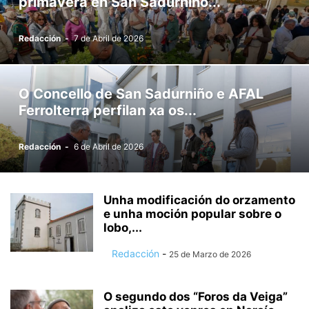
primavera en San Sadurniño...
Redacción
-
7 de Abril de 2026
O Concello de San Sadurniño e AFAL
Ferrolterra perfilan xa os...
Redacción
-
6 de Abril de 2026
Unha modificación do orzamento
e unha moción popular sobre o
lobo,...
Redacción
-
25 de Marzo de 2026
O segundo dos “Foros da Veiga”