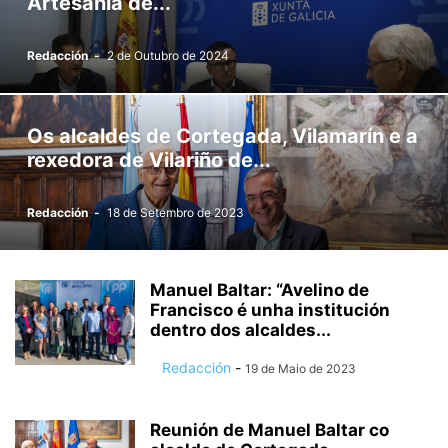
Artesanía de...
Redacción
-
2 de Outubro de 2024
Os alcaldes de Cortegada, Vilamarín e a
rexedora de Vilariño de...
Redacción
-
18 de Setembro de 2023
Manuel Baltar: “Avelino de
Francisco é unha institución
dentro dos alcaldes...
Redacción
-
19 de Maio de 2023
Reunión de Manuel Baltar co