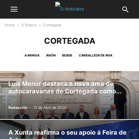
Home
O Ribeiro
Cortegada
CORTEGADA
A ARNOIA
AVIÓN
BEADE
CARBALLEDA DE AVIA
CASTRELO DE MIÑO
CENLLE
CORTEGADA
LEIRO
MELÓN
RIBADAVIA
Luis Menor destaca a nova área de
autocaravanas de Cortegada como...
Redacción
-
12 de Abril de 2025
A Xunta reafirma o seu apoio á Feira de