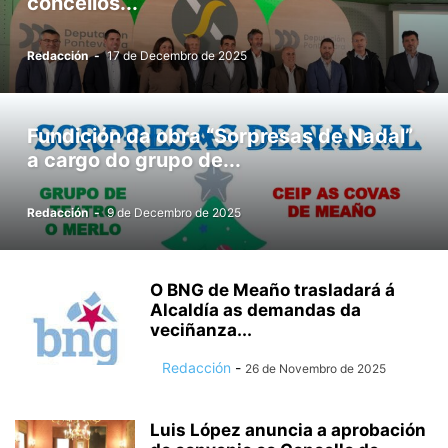
concellos...
Redacción
-
17 de Decembro de 2025
Fundición da obra “Sorpresas de Nadal”
a cargo do grupo de...
Redacción
-
9 de Decembro de 2025
O BNG de Meaño trasladará á
Alcaldía as demandas da
veciñanza...
Redacción
-
26 de Novembro de 2025
Luis López anuncia a aprobación