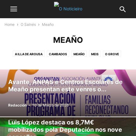
Home
O Salnés
Meaño
MEAÑO
A ILLA DE AROUSA
CAMBADOS
MEAÑO
MEIS
O GROVE
RIBADUMIA
SANXENXO
VILAGARCÍA DE AROUSA
VILANOVA DE AROUSA
Avante, ANPAS e Centros Escolares de
Meaño presentan este venres o...
Redacción
-
10 de Marzo de 2026
Luis López destaca os 8,7M€
mobilizados pola Deputación nos nove