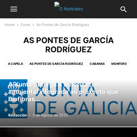
Home
Eume
As Pontes de García Rodríguez
AS PONTES DE GARCÍA
RODRÍGUEZ
A CAPELA
AS PONTES DE GARCÍA RODRÍGUEZ
CABANAS
MONFERO
PONTEDEUME
A Xunta outorga a autorización
ambiental integrada ao proxecto que
Biofibras...
Redacción
-
5 de Agosto de 2025