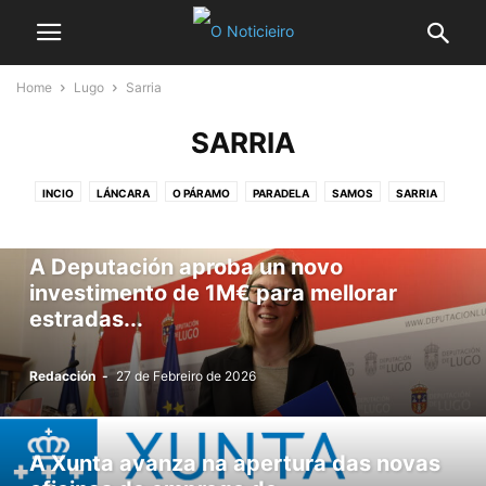
Home
Lugo
Sarria
SARRIA
INCIO
LÁNCARA
O PÁRAMO
PARADELA
SAMOS
SARRIA
TRIACASTELA
A Deputación aproba un novo
investimento de 1M€ para mellorar
estradas...
Redacción
-
27 de Febreiro de 2026
A Xunta avanza na apertura das novas