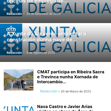
oficinas de emprego de...
Redacción
-
29 de Setembro de 2025
A Xunta dá luz verde ambiental á
construción dunha nave de...
Redacción
-
8 de Agosto de 2025
CMAT participa en Ribeira Sacra
e Trevinca nunha Xornada de
Intercambio...
Redacción
-
30 de Marzo de 2023
Nava Castro e Javier Arias