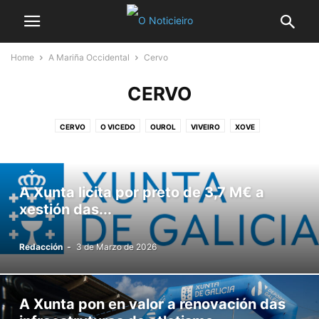
Home
A Mariña Occidental
Cervo
CERVO
CERVO
O VICEDO
OUROL
VIVEIRO
XOVE
A Xunta licita por preto de 3,7 M€ a
xestión das...
Redacción
-
3 de Marzo de 2026
A Xunta pon en valor a renovación das