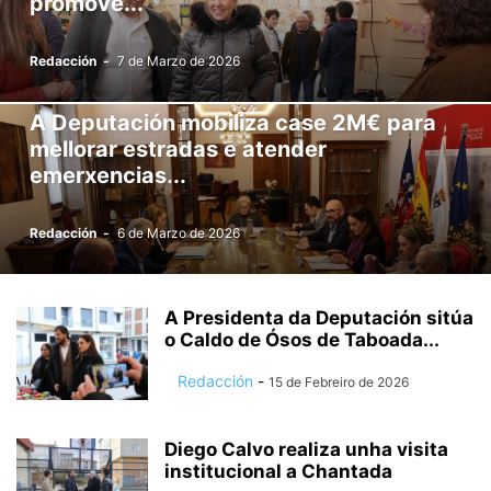
promove...
Redacción
-
7 de Marzo de 2026
A Deputación mobiliza case 2M€ para
mellorar estradas e atender
emerxencias...
Redacción
-
6 de Marzo de 2026
A Presidenta da Deputación sitúa
o Caldo de Ósos de Taboada...
Redacción
-
15 de Febreiro de 2026
Diego Calvo realiza unha visita
institucional a Chantada