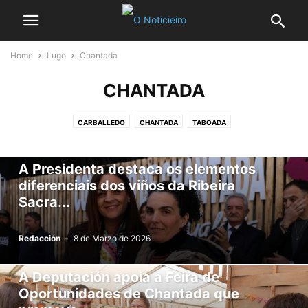
Home
Lugo
Chantada
CHANTADA
CARBALLEDO
CHANTADA
TABOADA
A Presidenta destaca os elementos
diferenciais dos viños da Ribeira
Sacra...
Redacción
-
8 de Marzo de 2026
A Deputación apoia a Feira de
Oportunidades de Chantada que