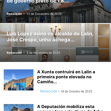
de goberno preto de 1,8...
Redacción
-
13 de Decembro de 2025
Luis López asina co alcalde de Lalín,
José Crespo, unha achega...
Redacción
-
3 de Novembro de 2025
A Xunta contruirá en Lalín a
primeira ponte elevada no
Camiño...
Redacción
-
18 de Outubro de 2025
A Deputación mobiliza esta