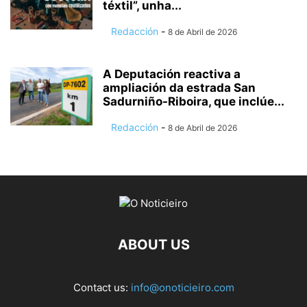
téxtil”, unha...
Redacción
-
8 de Abril de 2026
A Deputación reactiva a
ampliación da estrada San
Sadurniño-Riboira, que inclúe...
Redacción
-
8 de Abril de 2026
ABOUT US
Contact us:
info@onoticieiro.com