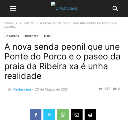
Home
A Coruña
A nova senda peonil que une Ponte do Porco e o
paseo...
A Coruña
Betanzos
Miño
A nova senda peonil que une
Ponte do Porco e o paseo da
praia da Ribeira xa é unha
realidade
248
0
By
Redacción
-
20 de Marzo de 2021