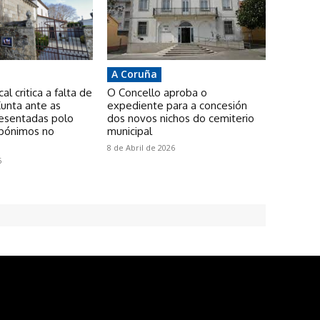
A Coruña
l critica a falta de
O Concello aproba o
unta ante as
expediente para a concesión
resentadas polo
dos novos nichos do cemiterio
pónimos no
municipal
8 de Abril de 2026
6