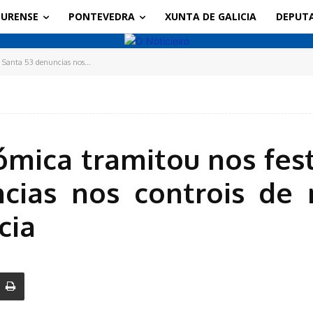
URENSE
PONTEVEDRA
XUNTA DE GALICIA
DEPUT
 Santa 53 denuncias nos...
ómica tramitou nos fe
cias nos controis de
cia