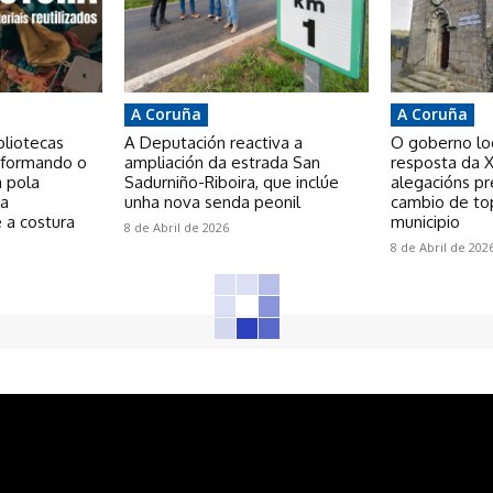
A Coruña
A Coruña
bliotecas
A Deputación reactiva a
O goberno loca
nsformando o
ampliación da estrada San
resposta da X
a pola
Sadurniño-Riboira, que inclúe
alegacións p
 a
unha nova senda peonil
cambio de to
 a costura
municipio
8 de Abril de 2026
8 de Abril de 202