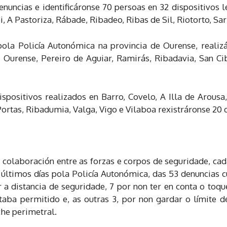
nuncias e identificáronse 70 persoas en 32 dispositivos l
 A Pastoriza, Rábade, Ribadeo, Ribas de Sil, Riotorto, Sar
ola Policía Autonómica na provincia de Ourense, realiz
 Ourense, Pereiro de Aguiar, Ramirás, Ribadavia, San C
ispositivos realizados en Barro, Covelo, A Illa de Arous
rtas, Ribadumia, Valga, Vigo e Vilaboa rexistráronse 20 d
a colaboración entre as forzas e corpos de seguridade, c
 últimos días pola Policía Autonómica, das 53 denuncias cu
 a distancia de seguridade, 7 por non ter en conta o toq
aba permitido e, as outras 3, por non gardar o límite d
che perimetral.