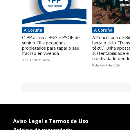
A Coruña
A Coruña
O PP acusa a BNG e PSOE de
A Concellaría de Bi
subir o IBI a pequenos
lanza o ciclo “Tra
propietarios para tapar o seu
téxtil”, unha apost
fracaso en vivenda
sustentabilidade e
creatividade dende
8 de Abril de 2026
8 de Abril de 2026
Aviso Legal e Termos de Uso
Política de privacidade