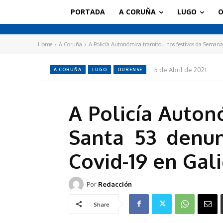
PORTADA
A CORUÑA
LUGO
O
Home
A Coruña
A Policía Autonómica tramitou nos festivos da Semana
5 de Abril de 2021
A CORUÑA
LUGO
OURENSE
A Policía Auton
Santa 53 denun
Covid-19 en Gali
Por
Redacción
Share