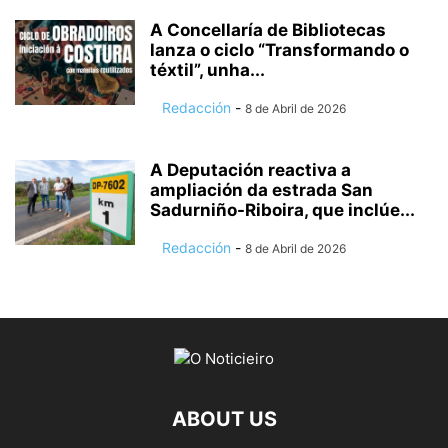
A Concellaría de Bibliotecas
lanza o ciclo “Transformando o
téxtil”, unha...
Redacción
-
8 de Abril de 2026
A Deputación reactiva a
ampliación da estrada San
Sadurniño-Riboira, que inclúe...
Redacción
-
8 de Abril de 2026
ABOUT US