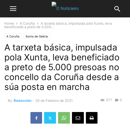
Home
A Coruña
A tarxeta básica, impulsada pola Xunta, leva
beneficiado a preto de 5.000...
A Coruña
Xunta de Galicia
A tarxeta básica, impulsada
pola Xunta, leva beneficiado
a preto de 5.000 presoas no
concello da Coruña desde a
súa posta en marcha
277
0
By
Redacción
-
20 de Febreiro de 2021