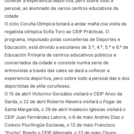
coñecer a experiencia deportiva, pero sobre todo a
persoal, ao alumnado de varios centros educativos da
cidade
O ciclo Coruña Olímpica botará a andar mañá coa visita da
regatista olímpica Sofía Toro ao CEIP Prácticas. O
programa, impulsado polas concellerías de Deportes e
Educación, está dirixido a escolares de 3.º, 4.º, 5.º e 6.º de
Educación Primaria de centros educativos públicos e
concertados da cidade e consiste nunha serie de
entrevistas a través das cales se dará a coñecer a
experiencia deportiva, pero sobre todo a persoal das e dos
deportistas de elite coruñeses.
O 15 de abril Victorino González visitará o CEIP Anxo da
Garda, o 22 de abril Roberto Naveira visitará o Fogar de
Santa Margarida, o 29 de abril Indalecio Iglesias visitará o
CEIP Juan Fernández Latorre, o 6 de maio Andrés Díaz o
Colexio Plurilingüe Esclavas, o 12 de maio Francisco
“Pucho” Boedo o CEIP Alborada, o 13 de maio Chuny