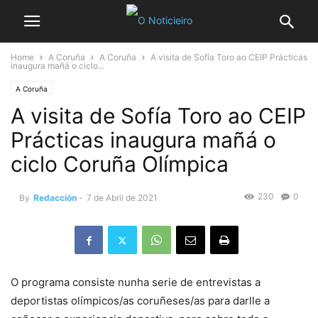
Home
A Coruña
A Coruña
A visita de Sofía Toro ao CEIP Prácticas
inaugura mañá o ciclo...
A Coruña
A visita de Sofía Toro ao CEIP
Prácticas inaugura mañá o
ciclo Coruña Olímpica
230
0
By
Redacción
-
7 de Abril de 2021
O programa consiste nunha serie de entrevistas a
deportistas olímpicos/as coruñeses/as para darlle a