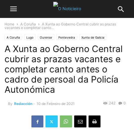
Home
A Coruña
A Xunta ao Goberno Central cubrir as prazas
vacantes e completar canto...
A Coruña
Lugo
Ourense
Pontevedra
Xunta de Galicia
A Xunta ao Goberno Central
cubrir as prazas vacantes e
completar canto antes o
cadro de persoal da Policía
Autonómica
242
0
By
Redacción
-
10 de Febreiro de 2021