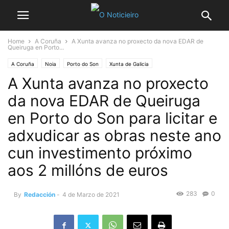
Home
A Coruña
A Xunta avanza no proxecto da nova EDAR de
Queiruga en Porto...
A Coruña
Noia
Porto do Son
Xunta de Galicia
A Xunta avanza no proxecto
da nova EDAR de Queiruga
en Porto do Son para licitar e
adxudicar as obras neste ano
cun investimento próximo
aos 2 millóns de euros
283
0
By
Redacción
-
4 de Marzo de 2021