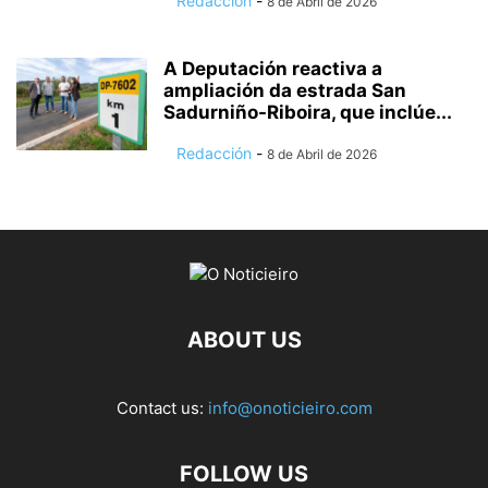
Redacción
-
8 de Abril de 2026
A Deputación reactiva a
ampliación da estrada San
Sadurniño-Riboira, que inclúe...
Redacción
-
8 de Abril de 2026
ABOUT US
Contact us:
info@onoticieiro.com
FOLLOW US