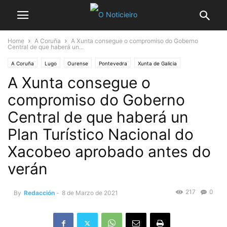
Home
A Coruña
A Xunta consegue o compromiso do Goberno
Central de que haberá un...
A Coruña
Lugo
Ourense
Pontevedra
Xunta de Galicia
A Xunta consegue o
compromiso do Goberno
Central de que haberá un
Plan Turístico Nacional do
Xacobeo aprobado antes do
verán
217
0
By
Redacción
-
8 de Marzo de 2021