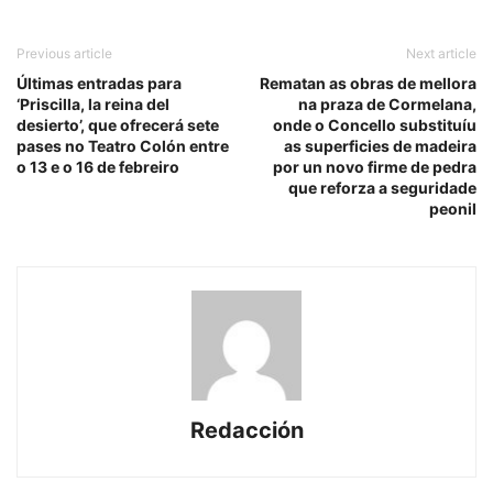
Previous article
Next article
Últimas entradas para
Rematan as obras de mellora
‘Priscilla, la reina del
na praza de Cormelana,
desierto’, que ofrecerá sete
onde o Concello substituíu
pases no Teatro Colón entre
as superficies de madeira
o 13 e o 16 de febreiro
por un novo firme de pedra
que reforza a seguridade
peonil
Redacción