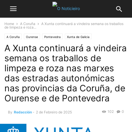
Home
A Coruña
A Xunta continuará a vindeira semana os traballos
de limpeza e roza...
A Coruña
Ourense
Pontevedra
Xunta de Galicia
A Xunta continuará a vindeira
semana os traballos de
limpeza e roza nas marxes
das estradas autonómicas
nas provincias da Coruña, de
Ourense e de Pontevedra
102
0
By
Redacción
-
2 de Febreiro de 2025