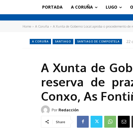
PORTADA
A CORUÑA
LUGO
O
Home
A Coruña
A Xunta de Goberno Local aproba o procedemento de re
22 
A CORUÑA
SANTIAGO
SANTIAGO DE COMPOSTELA
A Xunta de Gob
reserva de pra
Conxo, As Fonti
Por
Redacción
Share