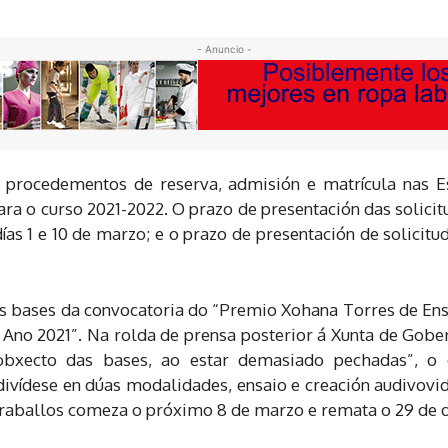
- Anuncio -
procedementos de reserva, admisión e matrícula nas Esc
ara o curso 2021-2022. O prazo de presentación das solicit
ías 1 e 10 de marzo; e o prazo de presentación de solicit
 bases da convocatoria do “Premio Xohana Torres de Ensai
 Ano 2021”. Na rolda de prensa posterior á Xunta de Gober
obxecto das bases, ao estar demasiado pechadas”, o
ivídese en dúas modalidades, ensaio e creación audivovid
traballos comeza o próximo 8 de marzo e remata o 29 de 