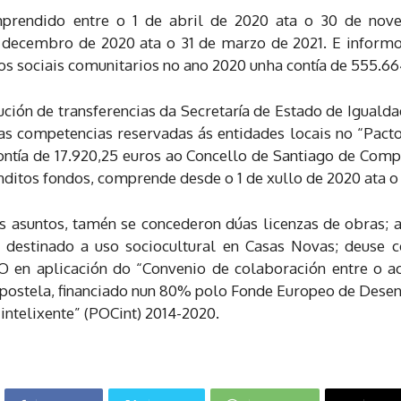
prendido entre o 1 de abril de 2020 ata o 30 de nov
decembro de 2020 ata o 31 de marzo de 2021. E informou
os sociais comunitarios no ano 2020 unha contía de 555.66
ción de transferencias da Secretaría de Estado de Igualdad
 competencias reservadas ás entidades locais no “Pacto 
ontía de 17.920,25 euros ao Concello de Santiago de Comp
anditos fondos, comprende desde o 1 de xullo de 2020 ata o
s asuntos, tamén se concederon dúas licenzas de obras; 
 destinado a uso sociocultural en Casas Novas; deuse 
en aplicación do “Convenio de colaboración entre o act
mpostela, financiado nun 80% polo Fonde Europeo de Des
ntelixente” (POCint) 2014-2020.