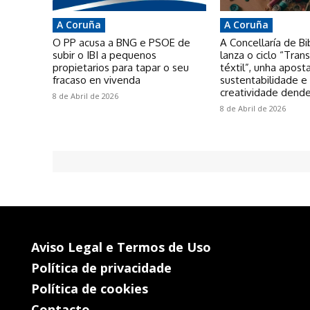
A Coruña
A Coruña
O PP acusa a BNG e PSOE de
A Concellaría de Bi
subir o IBI a pequenos
lanza o ciclo “Tra
propietarios para tapar o seu
téxtil”, unha apost
fracaso en vivenda
sustentabilidade e
creatividade dende
8 de Abril de 2026
8 de Abril de 2026
Aviso Legal e Termos de Uso
Política de privacidade
Política de cookies
Contacto