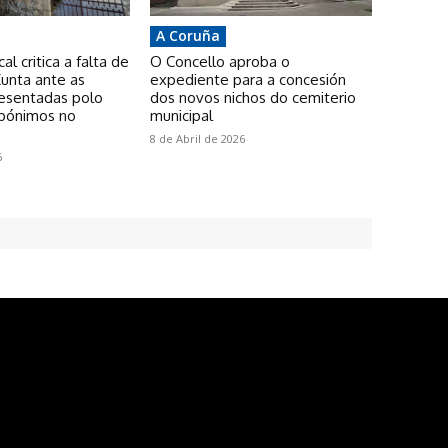
A Coruña
l critica a falta de
O Concello aproba o
unta ante as
expediente para a concesión
resentadas polo
dos novos nichos do cemiterio
pónimos no
municipal
8 de Abril de 2026
6