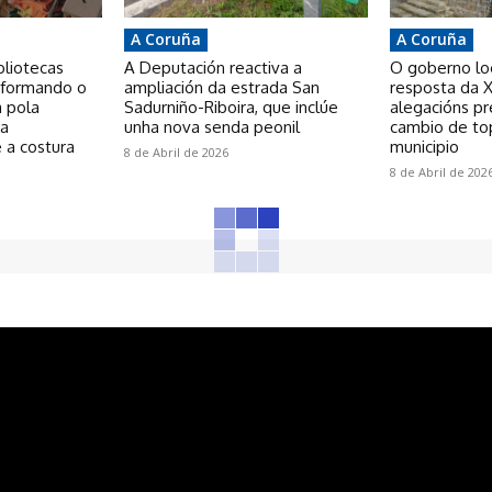
A Coruña
A Coruña
bliotecas
A Deputación reactiva a
O goberno loca
nsformando o
ampliación da estrada San
resposta da X
a pola
Sadurniño-Riboira, que inclúe
alegacións p
 a
unha nova senda peonil
cambio de to
 a costura
municipio
8 de Abril de 2026
8 de Abril de 202