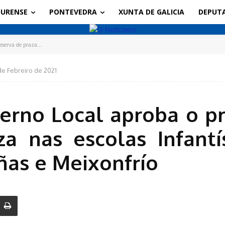
URENSE
PONTEVEDRA
XUNTA DE GALICIA
DEPUT
serva de praza...
de Febreiro de 2021
erno Local aproba o 
za nas escolas Infantí
ñas e Meixonfrío