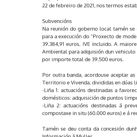
22 de febreiro de 2021, nos termos estab
Subvencións
Na reunión do goberno local tamén se 
para a execución do “Proxecto de moder
39.384,91 euros, IVE incluido. A maio
Ambiental para adquisión dun vehiculo
por importe total de 39.500 euros.
Por outra banda, acordouse aceptar as
Territorio e Vivenda, divididas en dúas l
-Liña 1: actuacións destinadas a favore
domésticos: adquisición de puntos limp
-Liña 2: actuacións destinadas á prev
compostaxe in situ (60.000 euros) e á re
Tamén se deu conta da concesión dunha
Información á Muller.