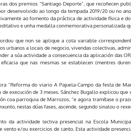
as dos premios “Santiago Deporte”, que recoñecen publi
bor desenvolvido ao longo da tempada 2019/20 ou no an
tivamente ao fomento da práctica de actividade física e d
editativo e unha medalla conmemorativa personalizada qu
rdou que non se aplique a cota variable correspondent
os urbanos a locais de negocio, vivendas colectivas, admini
nder a súa actividade a consecuencia da aplicación das OR
e eficacia que nas mesmas se establecen (mentres duren
ra “Reforma do viario A Pajuela-Campo da festa de Marro
azo de execución de 3 meses. Sánchez Bugallo explicou que 
ión coa parroquia de Marrozos, “e agora tramítase o prazo
nxunto, nestas dúas fases, ascende, segundo sinalou o rexe
o da actividade lectiva presencial na Escola Municipa
e vento e/ou exercicios de canto. Esta actividade presenc