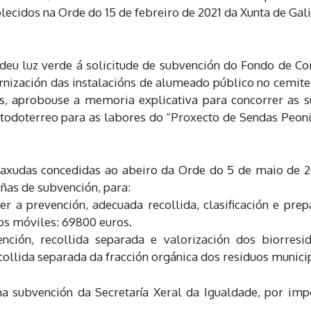
lecidos na Orde do 15 de febreiro de 2021 da Xunta de Gali
deu luz verde á solicitude de subvención do Fondo de C
nización das instalacións de alumeado público no cemiter
res, aprobouse a memoria explicativa para concorrer a
 todoterreo para as labores do “Proxecto de Sendas Peon
 axudas concedidas ao abeiro da Orde do 5 de maio de 
iñas de subvención, para:
cer a prevención, adecuada recollida, clasificación e prep
os móviles: 69800 euros.
ención, recollida separada e valorización dos biorres
collida separada da fracción orgánica dos residuos municip
 subvención da Secretaría Xeral da Igualdade, por imp