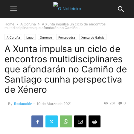
Home
A Coruña
A Xunta impulsa un ciclo de encontros
multidisciplinares que afondarán no Camiño...
A Coruña
Lugo
Ourense
Pontevedra
Xunta de Galicia
A Xunta impulsa un ciclo de
encontros multidisciplinares
que afondarán no Camiño de
Santiago cunha perspectiva
de Xénero
261
0
By
Redacción
-
10 de Marzo de 2021