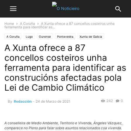
Home
A Coruña
A Xunta ofrece a 87 concellos costeiros unha
ferramenta para identificar as...
A Coruña
Lugo
Ourense
Pontevedra
Xunta de Galicia
A Xunta ofrece a 87
concellos costeiros unha
ferramenta para identificar as
construcións afectadas pola
Lei de Cambio Climático
242
0
By
Redacción
-
24 de Marzo de 2021
A conselleira de Medio Ambiente, Territorio e Vivenda, Ángeles Vázquez,
comparece no Pleno para falar sobre asuntos relacionados coa vivenda.