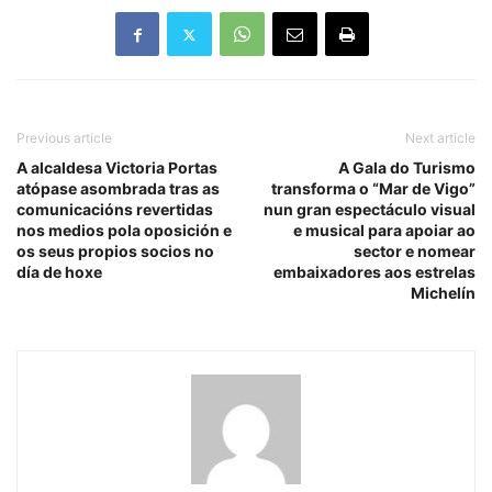
Previous article
Next article
A alcaldesa Victoria Portas
A Gala do Turismo
atópase asombrada tras as
transforma o “Mar de Vigo”
comunicacións revertidas
nun gran espectáculo visual
nos medios pola oposición e
e musical para apoiar ao
os seus propios socios no
sector e nomear
día de hoxe
embaixadores aos estrelas
Michelín