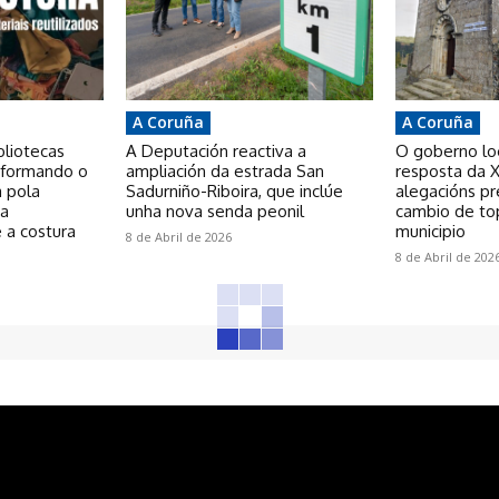
A Coruña
A Coruña
bliotecas
A Deputación reactiva a
O goberno loca
nsformando o
ampliación da estrada San
resposta da X
a pola
Sadurniño-Riboira, que inclúe
alegacións p
 a
unha nova senda peonil
cambio de to
 a costura
municipio
8 de Abril de 2026
8 de Abril de 202