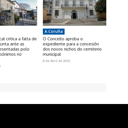
A Coruña
l critica a falta de
O Concello aproba o
unta ante as
expediente para a concesión
resentadas polo
dos novos nichos do cemiterio
pónimos no
municipal
8 de Abril de 2026
6