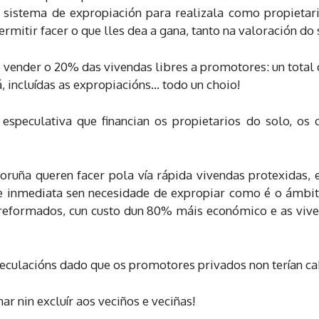
o sistema de expropiación para realizala como propietari
permitir facer o que lles dea a gana, tanto na valoración d
é vender o 20% das vivendas libres a promotores: un total
, incluídas as expropiacións… todo un choio!
especulativa que financian os propietarios do solo, os 
Coruña queren facer pola vía rápida vivendas protexida
de inmediata sen necesidade de expropiar como é o ámbi
r reformados, cun custo dun 80% máis económico e as vive
peculacións dado que os promotores privados non terían ca
ar nin excluír aos veciños e veciñas!