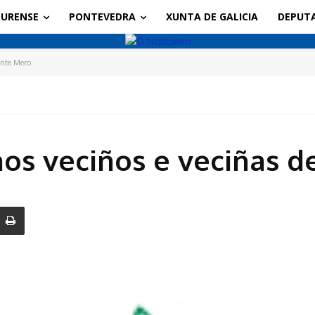
URENSE
PONTEVEDRA
XUNTA DE GALICIA
DEPUT
onte Mero
aos veciños e veciñas 