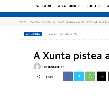
PORTADA
A CORUÑA
LUGO
O
Home
A Coruña
A Coruña
A Xunta pistea aos veciños e veciñas de M
18 de Agosto de 2025
A CORUÑA
A Xunta pistea 
Por
Redacción
Share