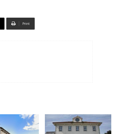
Print