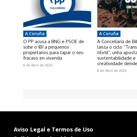
A Coruña
A Coruña
O PP acusa a BNG e PSOE de
A Concellaría de Bi
subir o IBI a pequenos
lanza o ciclo “Tra
propietarios para tapar o seu
téxtil”, unha apost
fracaso en vivenda
sustentabilidade e
creatividade dende
8 de Abril de 2026
8 de Abril de 2026
Aviso Legal e Termos de Uso