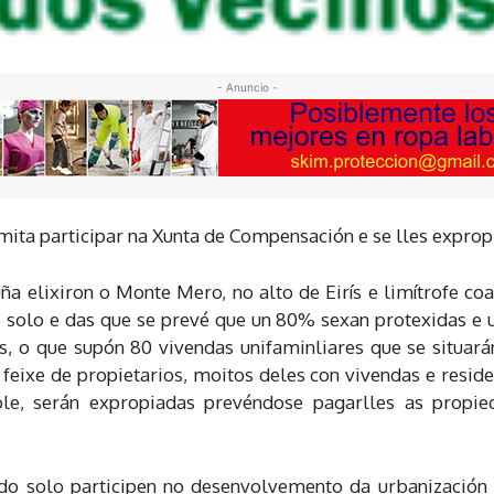
- Anuncio -
rmita participar na Xunta de Compensación e se lles exprop
ña elixiron o Monte Mero, no alto de Eirís e limítrofe co
solo e das que se prevé que un 80% sexan protexidas e 
s, o que supón 80 vivendas unifaminliares que se situarán
feixe de propietarios, moitos deles con vivendas e resid
ble, serán expropiadas prevéndose pagarlles as propi
 do solo participen no desenvolvemento da urbanizació