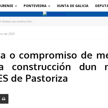
URENSE
PONTEVEDRA
XUNTA DE GALICIA
DEPUT
 Arteixo coa construcción...
ro de 2021
ma o compromiso de me
a construcción dun
ES de Pastoriza