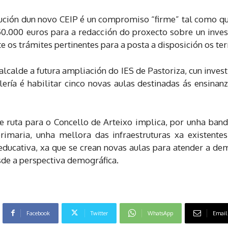
ución dun novo CEIP é un compromiso “firme” tal como qu
e 50.000 euros para a redacción do proxecto sobre un in
 os trámites pertinentes para a posta a disposición os ter
alcalde a futura ampliación do IES de Pastoriza, cun inv
lería é habilitar cinco novas aulas destinadas ás ensinan
 ruta para o Concello de Arteixo implica, por unha band
primaria, unha mellora das infraestruturas xa existente
 educativa, xa que se crean novas aulas para atender a d
sde a perspectiva demográfica.
Facebook
Twitter
WhatsApp
Email