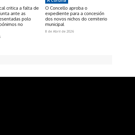
A Coruña
l critica a falta de
O Concello aproba o
unta ante as
expediente para a concesión
resentadas polo
dos novos nichos do cemiterio
pónimos no
municipal
8 de Abril de 2026
6