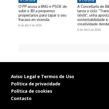
A Coruña
A Coruña
O PP acusa a BNG e PSOE de
A Concellaría de Bi
subir o IBI a pequenos
lanza o ciclo “Tra
propietarios para tapar o seu
téxtil”, unha apost
fracaso en vivenda
sustentabilidade e
creatividade dende
8 de Abril de 2026
8 de Abril de 2026
Aviso Legal e Termos de Uso
Política de privacidade
Política de cookies
Contacto