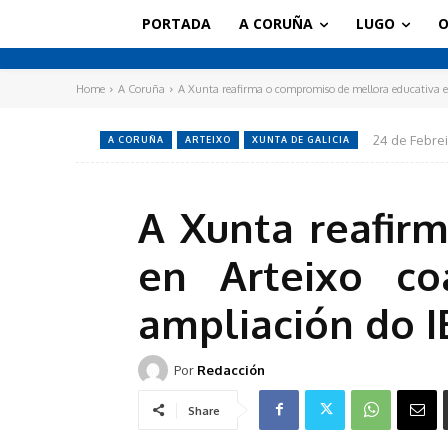
PORTADA
A CORUÑA
LUGO
O
Home
A Coruña
A Xunta reafirma o compromiso de mellora educativa en
24 de Febrei
A CORUÑA
ARTEIXO
XUNTA DE GALICIA
A Xunta reafir
en Arteixo co
ampliación do I
Por
Redacción
Share