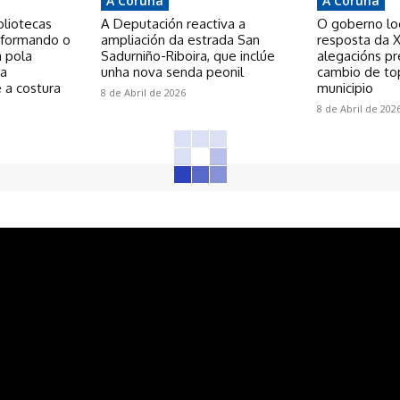
A Coruña
A Coruña
bliotecas
A Deputación reactiva a
O goberno loca
nsformando o
ampliación da estrada San
resposta da X
a pola
Sadurniño-Riboira, que inclúe
alegacións p
 a
unha nova senda peonil
cambio de to
 a costura
municipio
8 de Abril de 2026
8 de Abril de 202