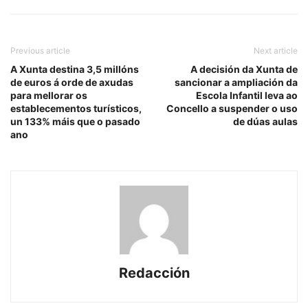
Previous article
Next article
A Xunta destina 3,5 millóns
A decisión da Xunta de
de euros á orde de axudas
sancionar a ampliación da
para mellorar os
Escola Infantil leva ao
establecementos turísticos,
Concello a suspender o uso
un 133% máis que o pasado
de dúas aulas
ano
Redacción