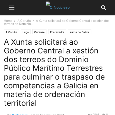
Home
A Coruña
A Xunta solicitará ao Goberno Central a xestión dos
terreos do Dominio...
A Coruña
Lugo
Ourense
Pontevedra
Xunta de Galicia
A Xunta solicitará ao
Goberno Central a xestión
dos terreos do Dominio
Público Marítimo Terrestres
para culminar o traspaso de
competencias a Galicia en
materia de ordenación
territorial
304
0