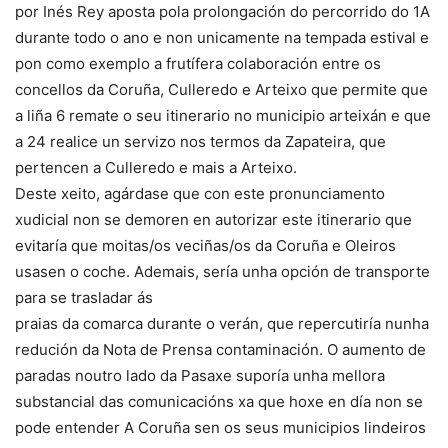
por Inés Rey aposta pola prolongación do percorrido do 1A
durante todo o ano e non unicamente na tempada estival e
pon como exemplo a frutífera colaboración entre os
concellos da Coruña, Culleredo e Arteixo que permite que
a liña 6 remate o seu itinerario no municipio arteixán e que
a 24 realice un servizo nos termos da Zapateira, que
pertencen a Culleredo e mais a Arteixo.
Deste xeito, agárdase que con este pronunciamento
xudicial non se demoren en autorizar este itinerario que
evitaría que moitas/os veciñas/os da Coruña e Oleiros
usasen o coche. Ademais, sería unha opción de transporte
para se trasladar ás
praias da comarca durante o verán, que repercutiría nunha
redución da Nota de Prensa contaminación. O aumento de
paradas noutro lado da Pasaxe suporía unha mellora
substancial das comunicacións xa que hoxe en día non se
pode entender A Coruña sen os seus municipios lindeiros