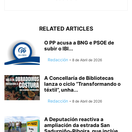
RELATED ARTICLES
O PP acusa a BNG e PSOE de
subir o IBI...
Redacción
-
8 de Abril de 2026
A Concellaría de Bibliotecas
lanza o ciclo “Transformando o
téxtil”, unha...
Redacción
-
8 de Abril de 2026
A Deputación reactiva a
ampliación da estrada San
Sadurniño-Riboira, que inclúe...