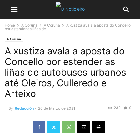
Home
A Coruña
A Coruña
A xustiza avala a aposta do Concello
por estender as liñas de...
A Coruña
A xustiza avala a aposta do
Concello por estender as
liñas de autobuses urbanos
até Oleiros, Culleredo e
Arteixo
232
0
By
Redacción
-
20 de Marzo de 2021