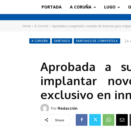
PORTADA
A CORUÑA
LUGO
O
Home
A Coruña
Aprobada a suspensión cautelar de licenzas para implan
26 
A CORUÑA
SANTIAGO
SANTIAGO DE COMPOSTELA
Aprobada a su
implantar nov
exclusivo en in
Por
Redacción
Share