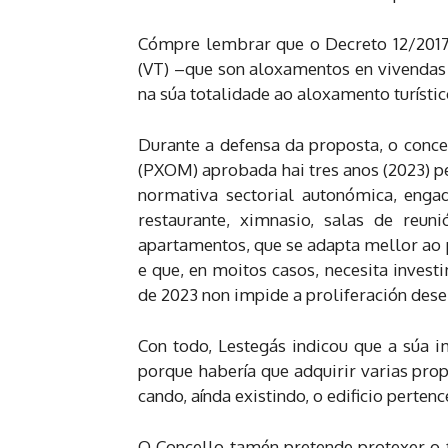
Cómpre lembrar que o Decreto 12/2017 da
(VT) –que son aloxamentos en vivendas 
na súa totalidade ao aloxamento turístic
Durante a defensa da proposta, o conc
(PXOM) aprobada hai tres anos (2023) pe
normativa sectorial autonómica, engad
restaurante, ximnasio, salas de reun
apartamentos, que se adapta mellor ao pe
e que, en moitos casos, necesita inves
de 2023 non impide a proliferación dese
Con todo, Lestegás indicou que a súa im
porque habería que adquirir varias prop
cando, aínda existindo, o edificio perten
O Concello tamén pretende protexer o t