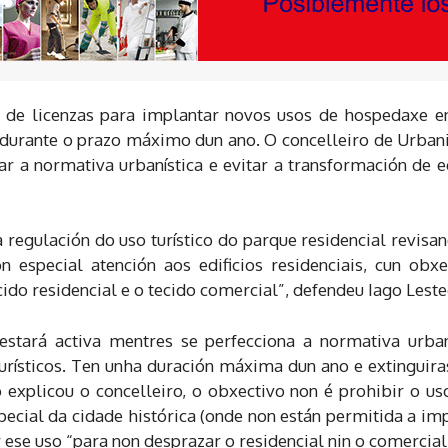
 de licenzas para implantar novos usos de hospedaxe en
 e durante o prazo máximo dun ano. O concelleiro de Urban
r a normativa urbanística e evitar a transformación de ed
regulación do uso turístico do parque residencial revisa
n especial atención aos edificios residenciais, cun obx
ido residencial e o tecido comercial”, defendeu Iago Leste
estará activa mentres se perfecciona a normativa urban
turísticos. Ten unha duración máxima dun ano e extinguir
xplicou o concelleiro, o obxectivo non é prohibir o us
ecial da cidade histórica (onde non están permitida a im
ese uso “para non desprazar o residencial nin o comercial