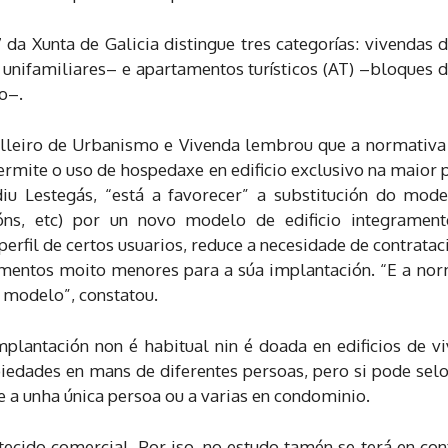
 Xunta de Galicia distingue tres categorías: vivendas de 
unifamiliares– e apartamentos turísticos (AT) –bloques de
o–.
elleiro de Urbanismo e Vivenda lembrou que a normativa
rmite o uso de hospedaxe en edificio exclusivo na maior p
iu Lestegás, “está a favorecer” a substitución do model
ións, etc) por un novo modelo de edificio integrament
rfil de certos usuarios, reduce a necesidade de contratac
timentos moito menores para a súa implantación. “E a nor
 modelo”, constatou.
plantación non é habitual nin é doada en edificios de vi
iedades en mans de diferentes persoas, pero si pode selo
ce a unha única persoa ou a varias en condominio.
ecido comercial. Por iso, no estudo tamén se terá en con