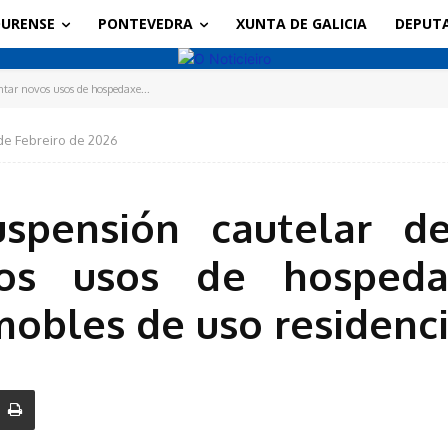
URENSE
PONTEVEDRA
XUNTA DE GALICIA
DEPUT
tar novos usos de hospedaxe...
de Febreiro de 2026
spensión cautelar de
os usos de hospeda
mobles de uso residenci