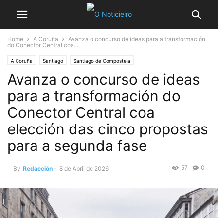
Home
A Coruña
Avanza o concurso de ideas para a transformación
do Conector Central coa...
A Coruña
Santiago
Santiago de Compostela
Avanza o concurso de ideas
para a transformación do
Conector Central coa
elección das cinco propostas
para a segunda fase
57
0
By
Redacción
-
8 de Abril de 2026