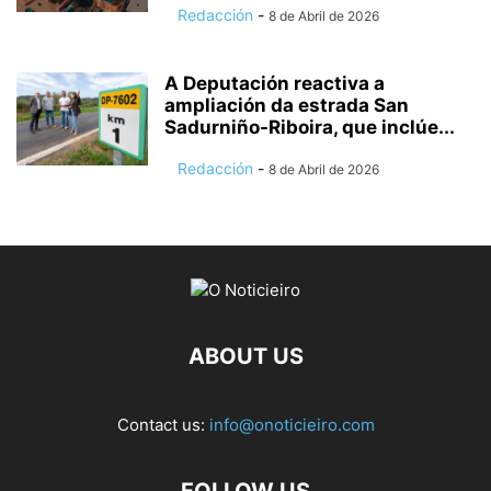
Redacción
-
8 de Abril de 2026
A Deputación reactiva a
ampliación da estrada San
Sadurniño-Riboira, que inclúe...
Redacción
-
8 de Abril de 2026
ABOUT US
Contact us:
info@onoticieiro.com