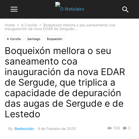
Home
A Coruña
Boqueixón mellora o seu saneamento coa
inauguración da nova EDAR de Sergude,...
A Coruña
Santiago
Boqueixón
Boqueixón mellora o seu
saneamento coa
inauguración da nova EDAR
de Sergude, que triplica a
capacidade de depuración
das augas de Sergude e de
Lestedo
106
0
By
Redacción
-
6 de Febreiro de 2025