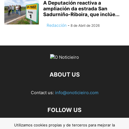
A Deputación reactiva a
ampliación da estrada San
Sadurniño-Riboira, que inclúe...
Redacción
-
8 de Abril de 2026
ABOUT US
Contact us:
info@onoticieiro.com
FOLLOW US
Utilizamos cookies propias y de terceros para mejorar la