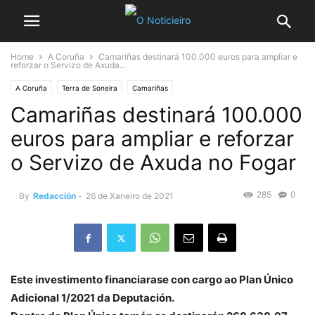
Home
A Coruña
Camariñas destinará 100.000 euros para ampliar e
reforzar o Servizo de Axuda...
A Coruña
Terra de Soneira
Camariñas
Camariñas destinará 100.000
euros para ampliar e reforzar
o Servizo de Axuda no Fogar
285
0
By
Redacción
-
26 de Xaneiro de 2021
Este investimento financiarase con cargo ao Plan Único
Adicional 1/2021 da Deputación.