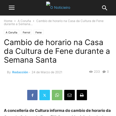
Home
A Coruña
Cambio de horario na Casa da Cultura de Fene
durante a Semana...
A Coruña
Ferrol
Fene
Cambio de horario na Casa
da Cultura de Fene durante a
Semana Santa
233
0
By
Redacción
-
24 de Marzo de 2021
A concellería de Cultura informa do cambio de horario da