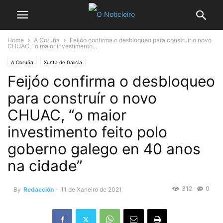
Home
A Coruña
Feijóo confirma o desbloqueo para construír o novo
CHUAC, “o maior investimento...
A Coruña
Xunta de Galicia
Feijóo confirma o desbloqueo
para construír o novo
CHUAC, “o maior
investimento feito polo
goberno galego en 40 anos
na cidade”
312
0
By
Redacción
-
11 de Xaneiro de 2021