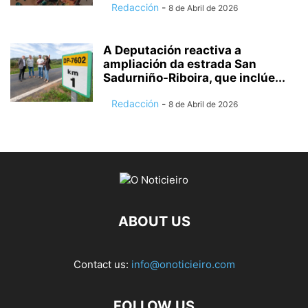
Redacción
-
8 de Abril de 2026
A Deputación reactiva a
ampliación da estrada San
Sadurniño-Riboira, que inclúe...
Redacción
-
8 de Abril de 2026
ABOUT US
Contact us:
info@onoticieiro.com
FOLLOW US