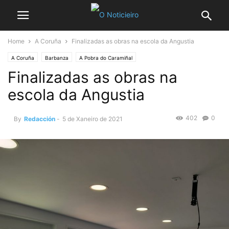
Home
A Coruña
Finalizadas as obras na escola da Angustia
A Coruña
Barbanza
A Pobra do Caramiñal
Finalizadas as obras na
escola da Angustia
402
0
By
Redacción
-
5 de Xaneiro de 2021