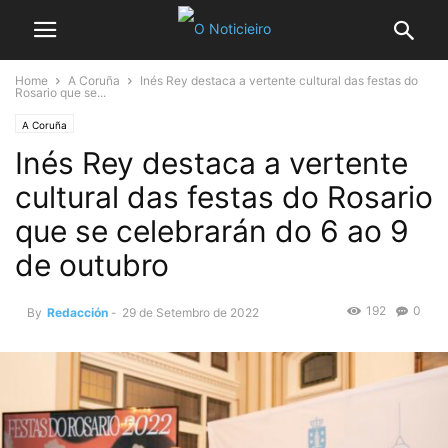
Home
A Coruña
Inés Rey destaca a vertente cultural das festas do
Rosario que se...
A Coruña
Inés Rey destaca a vertente
cultural das festas do Rosario
que se celebrarán do 6 ao 9
de outubro
192
0
By
Redacción
-
29 de Setembro de 2022