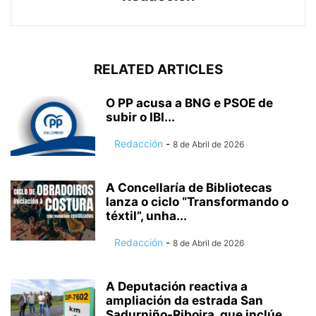
RELATED ARTICLES
O PP acusa a BNG e PSOE de
subir o IBI...
Redacción
-
8 de Abril de 2026
A Concellaría de Bibliotecas
lanza o ciclo “Transformando o
téxtil”, unha...
Redacción
-
8 de Abril de 2026
A Deputación reactiva a
ampliación da estrada San
Sadurniño-Riboira, que inclúe...