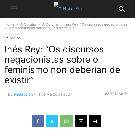
Home
A Coruña
A Coruña
Inés Rey: “Os discursos negacionistas
sobre o feminismo non deberían de existir”
A Coruña
Inés Rey: “Os discursos
negacionistas sobre o
feminismo non deberían de
existir”
221
0
By
Redacción
-
11 de Marzo de 2021