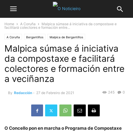
Home
A Coruña
Malpica súmase á iniciativa da compostaxe e
facilitará colectores e formación entre...
A Coruña
Bergantiños
Malpica de Bergantiños
Malpica súmase á iniciativa
da compostaxe e facilitará
colectores e formación entre
a veciñanza
245
0
By
Redacción
-
27 de Febreiro de 2021
O Concello pon en marcha o Programa de Compostaxe