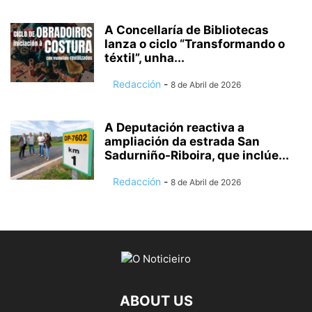
A Concellaría de Bibliotecas
lanza o ciclo “Transformando o
téxtil”, unha...
Redacción
-
8 de Abril de 2026
A Deputación reactiva a
ampliación da estrada San
Sadurniño-Riboira, que inclúe...
Redacción
-
8 de Abril de 2026
ABOUT US