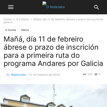
Home
A Coruña
Mañá, día 11 de febreiro ábrese o prazo de inscrición
para a...
A Coruña
Oleiros
Mañá, día 11 de febreiro
ábrese o prazo de inscrición
para a primeira ruta do
programa Andares por Galicia
162
0
By
Redacción
-
10 de Febreiro de 2025