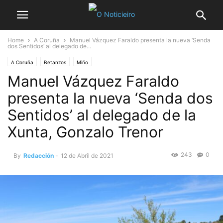
Home
A Coruña
Manuel Vázquez Faraldo presenta la nueva ‘Senda
dos Sentidos’ al delegado de...
A Coruña
Betanzos
Miño
Manuel Vázquez Faraldo
presenta la nueva ‘Senda dos
Sentidos’ al delegado de la
Xunta, Gonzalo Trenor
243
0
By
Redacción
-
12 de Abril de 2021