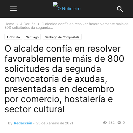
Home
A Coruña
O alcalde confía en resolver favorablemente máis de
800 solicitudes da segunda...
A Coruña
Santiago
Santiago de Compostela
O alcalde confía en resolver
favorablemente máis de 800
solicitudes da segunda
convocatoria de axudas,
presentadas en decembro
por comercio, hostalería e
sector cultural
282
0
By
Redacción
-
25 de Xaneiro de 2021