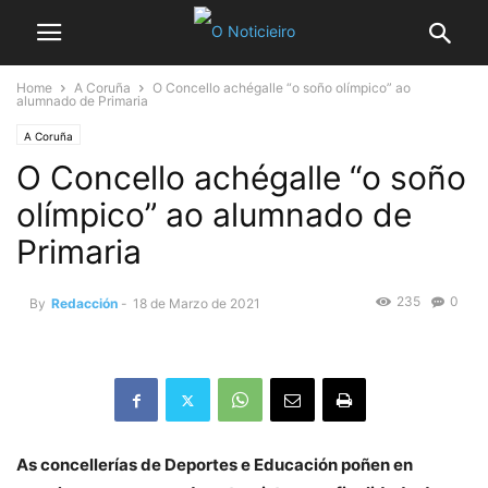
Home
A Coruña
O Concello achégalle “o soño olímpico” ao
alumnado de Primaria
A Coruña
O Concello achégalle “o soño
olímpico” ao alumnado de
Primaria
235
0
By
Redacción
-
18 de Marzo de 2021
As concellerías de Deportes e Educación poñen en