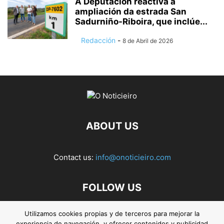
A Deputación reactiva a
ampliación da estrada San
Sadurniño-Riboira, que inclúe...
Redacción
-
8 de Abril de 2026
ABOUT US
Contact us:
info@onoticieiro.com
FOLLOW US
Utilizamos cookies propias y de terceros para mejorar la
experiencia de navegación, y ofrecer contenidos y publicidad