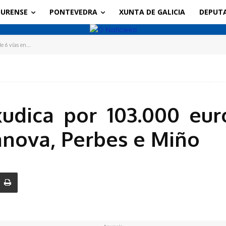
URENSE
PONTEVEDRA
XUNTA DE GALICIA
DEPUT
 6 vías en...
udica por 103.000 eur
lanova, Perbes e Miño