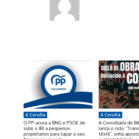
A Coruña
A Coruña
O PP acusa a BNG e PSOE de
A Concellaría de Bi
subir o IBI a pequenos
lanza o ciclo “Tra
propietarios para tapar o seu
téxtil”, unha apost