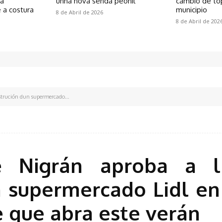
 a
unha nova senda peonil
cambio de to
 a costura
municipio
8 de Abril de 2026
8 de Abril de 202