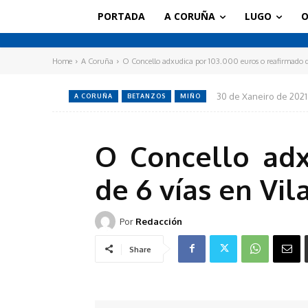
PORTADA
A CORUÑA
LUGO
O
Home
A Coruña
O Concello adxudica por 103.000 euros o reafirmado de
30 de Xaneiro de 2021
A CORUÑA
BETANZOS
MIÑO
O Concello adx
de 6 vías en Vi
Por
Redacción
Share