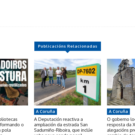
Publicacións Relacionadas
A Coruña
A Coruña
bliotecas
A Deputación reactiva a
O goberno loca
nsformando o
ampliación da estrada San
resposta da X
a pola
Sadurniño-Riboira, que inclúe
alegacións p