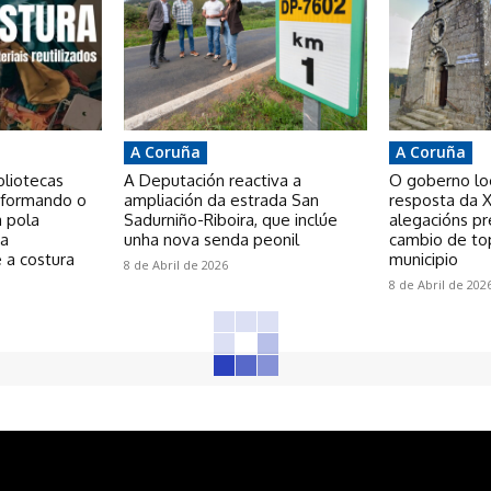
A Coruña
A Coruña
bliotecas
A Deputación reactiva a
O goberno loca
nsformando o
ampliación da estrada San
resposta da X
a pola
Sadurniño-Riboira, que inclúe
alegacións p
 a
unha nova senda peonil
cambio de to
 a costura
municipio
8 de Abril de 2026
8 de Abril de 202