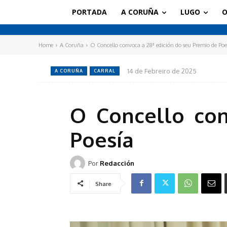
PORTADA
A CORUÑA
LUGO
O
Home
A Coruña
O Concello convoca a 28ª edición do seu Premio de Poe
14 de Febreiro de 2025
A CORUÑA
CARRAL
O Concello con
Poesía
Por
Redacción
Share