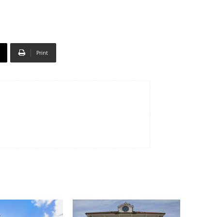
Print