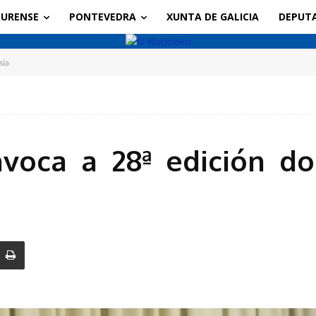
URENSE
PONTEVEDRA
XUNTA DE GALICIA
DEPUT
sía
voca a 28ª edición d