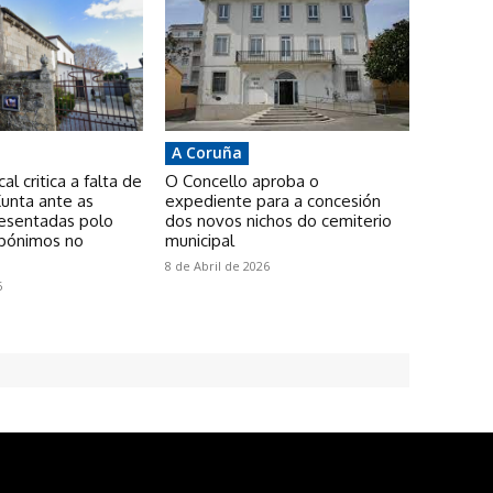
A Coruña
l critica a falta de
O Concello aproba o
unta ante as
expediente para a concesión
resentadas polo
dos novos nichos do cemiterio
pónimos no
municipal
8 de Abril de 2026
6