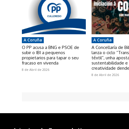
A Coruña
A Coruña
O PP acusa a BNG e PSOE de
A Concellaría de Bi
subir o IBI a pequenos
lanza o ciclo “Tra
propietarios para tapar o seu
téxtil”, unha apost
fracaso en vivenda
sustentabilidade e
creatividade dende
8 de Abril de 2026
8 de Abril de 2026