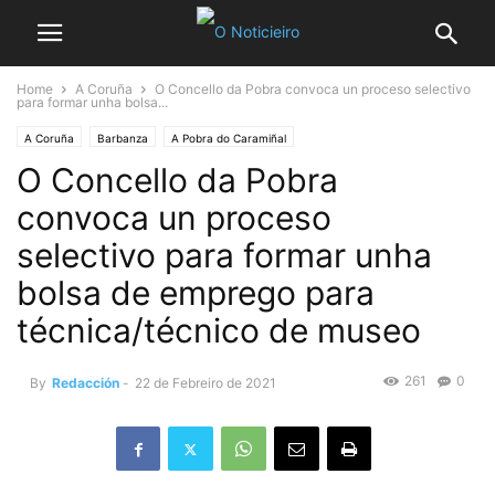
Home
A Coruña
O Concello da Pobra convoca un proceso selectivo
para formar unha bolsa...
A Coruña
Barbanza
A Pobra do Caramiñal
O Concello da Pobra
convoca un proceso
selectivo para formar unha
bolsa de emprego para
técnica/técnico de museo
261
0
By
Redacción
-
22 de Febreiro de 2021