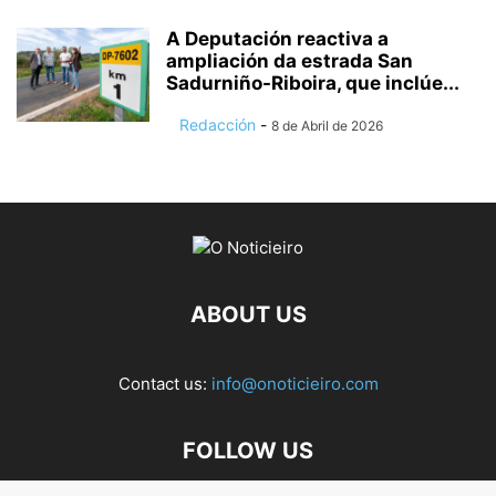
A Deputación reactiva a
ampliación da estrada San
Sadurniño-Riboira, que inclúe...
Redacción
-
8 de Abril de 2026
ABOUT US
Contact us:
info@onoticieiro.com
FOLLOW US