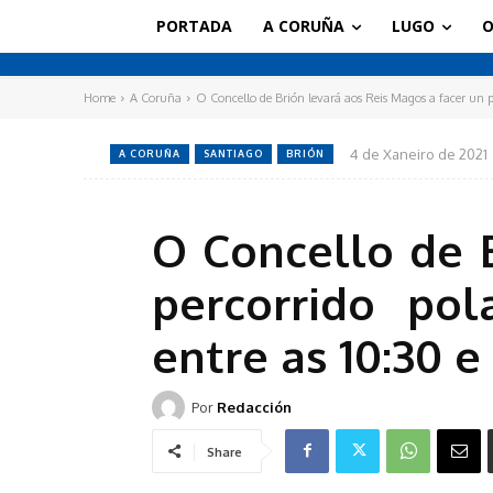
PORTADA
A CORUÑA
LUGO
O
Home
A Coruña
O Concello de Brión levará aos Reis Magos a facer un pe
4 de Xaneiro de 2021
A CORUÑA
SANTIAGO
BRIÓN
O Concello de B
percorrido pol
entre as 10:30 e
Por
Redacción
Share