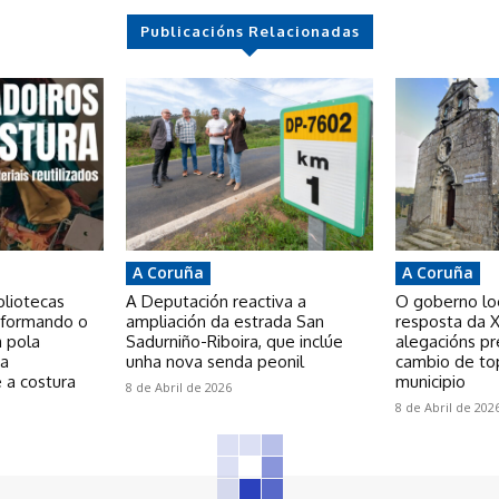
Publicacións Relacionadas
A Coruña
A Coruña
bliotecas
A Deputación reactiva a
O goberno loca
nsformando o
ampliación da estrada San
resposta da X
a pola
Sadurniño-Riboira, que inclúe
alegacións p
 a
unha nova senda peonil
cambio de to
 a costura
municipio
8 de Abril de 2026
8 de Abril de 202