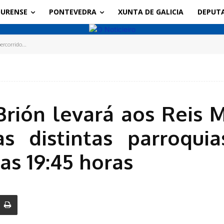
URENSE
PONTEVEDRA
XUNTA DE GALICIA
DEPUT
rcorrido...
rión levará aos Reis 
as distintas parroqui
 as 19:45 horas