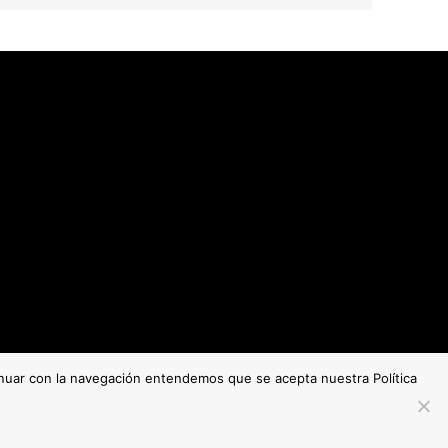
tinuar con la navegación entendemos que se acepta nuestra Política
Copyright © O Noticieiro