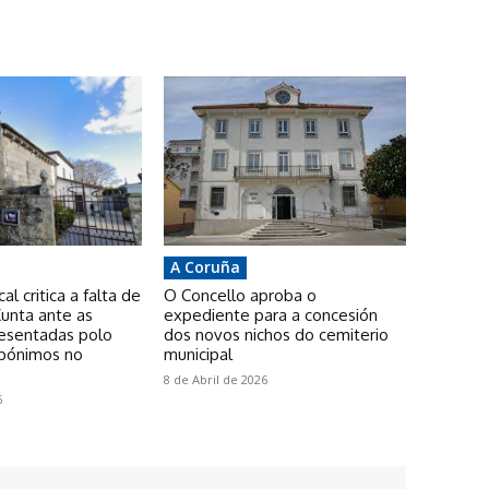
A Coruña
l critica a falta de
O Concello aproba o
unta ante as
expediente para a concesión
resentadas polo
dos novos nichos do cemiterio
pónimos no
municipal
8 de Abril de 2026
6