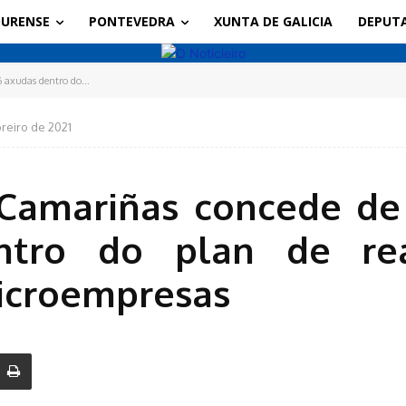
URENSE
PONTEVEDRA
XUNTA DE GALICIA
DEPUT
 axudas dentro do...
breiro de 2021
Camariñas concede de x
tro do plan de rea
icroempresas