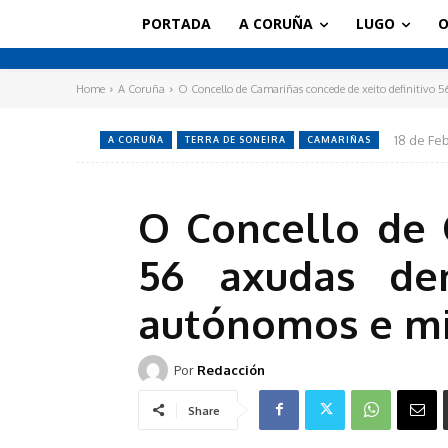
PORTADA
A CORUÑA
LUGO
O
Home
A Coruña
O Concello de Camariñas concede de xeito definitivo 56
18 de Fe
A CORUÑA
TERRA DE SONEIRA
CAMARIÑAS
O Concello de 
56 axudas den
autónomos e m
Por
Redacción
Share