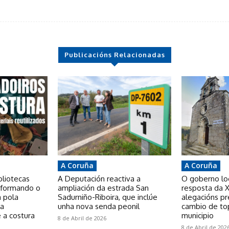
Publicacións Relacionadas
A Coruña
A Coruña
bliotecas
A Deputación reactiva a
O goberno loca
nsformando o
ampliación da estrada San
resposta da X
a pola
Sadurniño-Riboira, que inclúe
alegacións p
 a
unha nova senda peonil
cambio de to
 a costura
municipio
8 de Abril de 2026
8 de Abril de 202