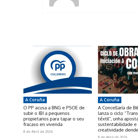
A Coruña
A Coruña
O PP acusa a BNG e PSOE de
A Concellaría de Bi
subir o IBI a pequenos
lanza o ciclo “Tra
propietarios para tapar o seu
téxtil”, unha apost
fracaso en vivenda
sustentabilidade e
creatividade dende
8 de Abril de 2026
8 de Abril de 2026