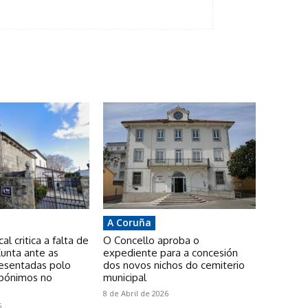
A Coruña
l critica a falta de
O Concello aproba o
unta ante as
expediente para a concesión
resentadas polo
dos novos nichos do cemiterio
pónimos no
municipal
8 de Abril de 2026
6