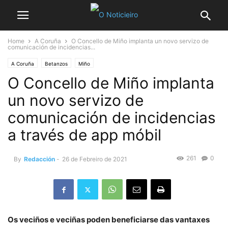
Home
A Coruña
O Concello de Miño implanta un novo servizo de
comunicación de incidencias...
A Coruña
Betanzos
Miño
O Concello de Miño implanta
un novo servizo de
comunicación de incidencias
a través de app móbil
261
0
By
Redacción
-
26 de Febreiro de 2021
Os veciños e veciñas poden beneficiarse das vantaxes