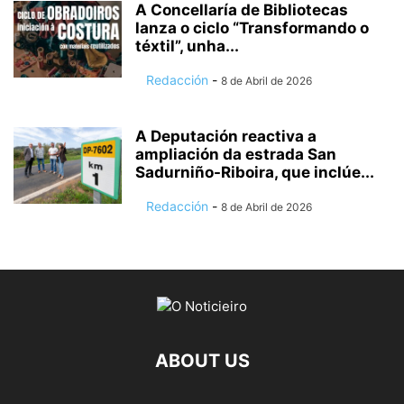
A Concellaría de Bibliotecas
lanza o ciclo “Transformando o
téxtil”, unha...
Redacción
-
8 de Abril de 2026
A Deputación reactiva a
ampliación da estrada San
Sadurniño-Riboira, que inclúe...
Redacción
-
8 de Abril de 2026
ABOUT US