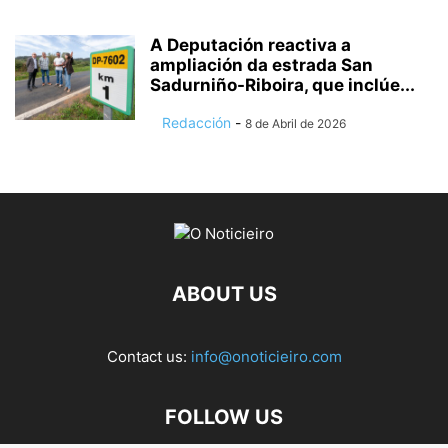
A Deputación reactiva a
ampliación da estrada San
Sadurniño-Riboira, que inclúe...
Redacción
-
8 de Abril de 2026
ABOUT US
Contact us:
info@onoticieiro.com
FOLLOW US