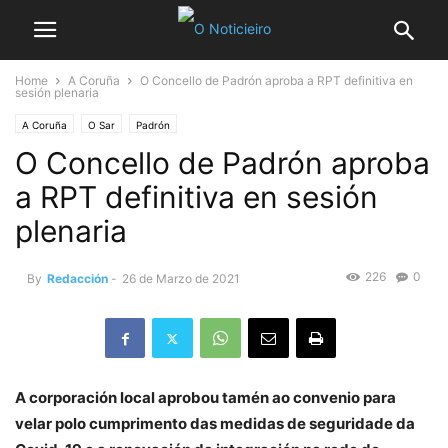
Home
A Coruña
O Concello de Padrón aproba a RPT definitiva en
sesión plenaria
A Coruña
O Sar
Padrón
O Concello de Padrón aproba
a RPT definitiva en sesión
plenaria
226
0
By
Redacción
-
26 de Marzo de 2021
A corporación local aprobou tamén ao convenio para
velar polo cumprimento das medidas de seguridade da