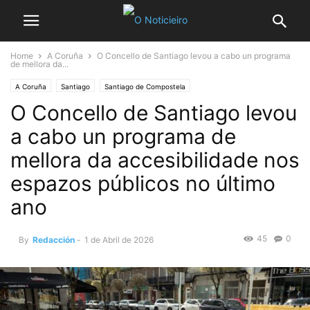
Home
A Coruña
O Concello de Santiago levou a cabo un programa
de mellora da...
A Coruña
Santiago
Santiago de Compostela
O Concello de Santiago levou
a cabo un programa de
mellora da accesibilidade nos
espazos públicos no último
ano
45
0
By
Redacción
-
1 de Abril de 2026