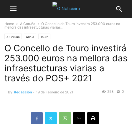
Home
A Coruña
O Concello de Touro investirá 253.000 euros na
mellora das infraestucturas viarias...
A Coruña
Arzúa
Touro
O Concello de Touro investirá
253.000 euros na mellora das
infraestucturas viarias a
través do POS+ 2021
253
0
By
Redacción
-
19 de Febreiro de 2021