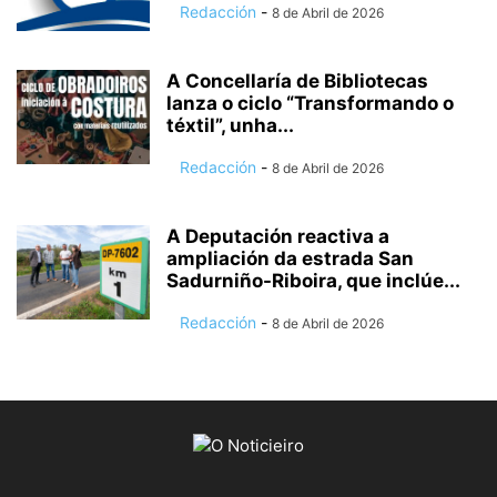
Redacción
-
8 de Abril de 2026
A Concellaría de Bibliotecas
lanza o ciclo “Transformando o
téxtil”, unha...
Redacción
-
8 de Abril de 2026
A Deputación reactiva a
ampliación da estrada San
Sadurniño-Riboira, que inclúe...
Redacción
-
8 de Abril de 2026